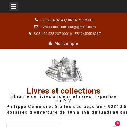
Skip
09.67.04.07.48 / 06.16.71.12.38
to
livresetcollections@gmail.com
content
RCS 450 528 237 00016 - FR12450528237
Mon compte
Livres et collections
Librairie de livres anciens et rares. Expertise
sur R.V.
0