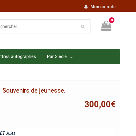
Mon compte
0
ttres autographes
Par Siècle
 Souvenirs de jeunesse.
300,00
€
ET Jules