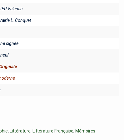
ER Valentin
brairie L. Conquet
fine signée
neuf
Originale
 moderne
s
phie
,
Littérature
,
Littérature Française
,
Mémoires