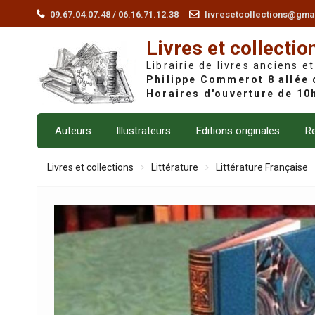
Skip
09.67.04.07.48 / 06.16.71.12.38
livresetcollections@gma
to
Livres et collectio
content
Librairie de livres anciens et
Auteurs
Illustrateurs
Editions originales
Re
Livres et collections
Littérature
Littérature Française