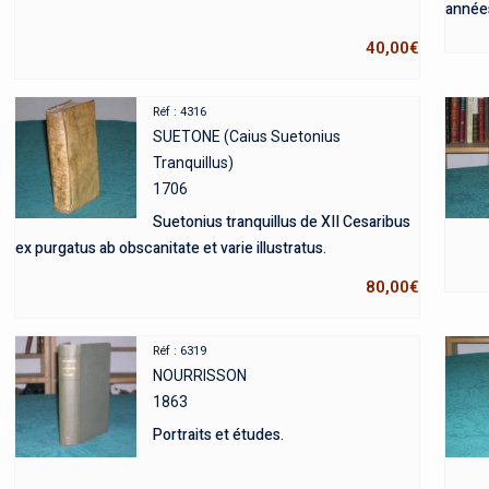
année
40,00
€
Réf : 4316
SUETONE (Caius Suetonius
Tranquillus)
1706
Suetonius tranquillus de XII Cesaribus
ex purgatus ab obscanitate et varie illustratus.
80,00
€
Réf : 6319
NOURRISSON
1863
Portraits et études.