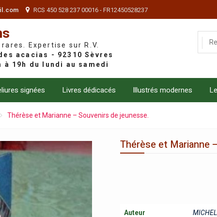
il.com
RCS 450 528 237 00016 - FR12450528237
ns
 rares. Expertise sur R.V.
liures signées
Livres dédicacés
Illustrés modernes
Le
Thérèse et Marianne – Souvenirs de jeunesse.
Thérèse et Marianne –
Auteur
MICHEL