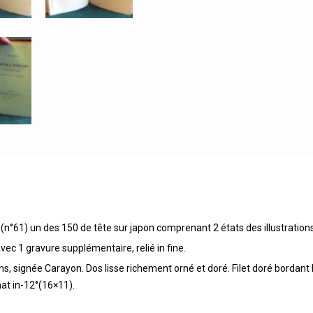
i (n°61) un des 150 de tête sur japon comprenant 2 états des illustrations
ec 1 gravure supplémentaire, relié in fine.
ns, signée Carayon. Dos lisse richement orné et doré. Filet doré bordant
mat in-12°(16×11).