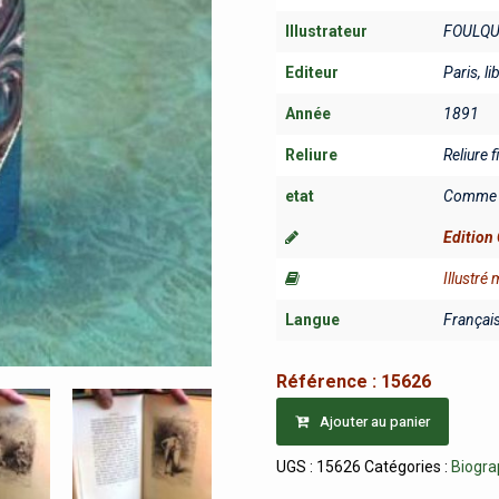
Illustrateur
FOULQUI
Editeur
Paris, li
Année
1891
Reliure
Reliure 
etat
Comme 
Edition 
Illustré
Langue
Françai
Référence :
15626
Ajouter au panier
UGS :
15626
Catégories :
Biogra