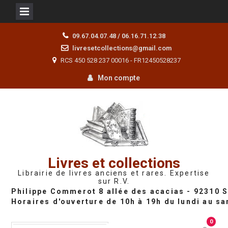
Skip
09.67.04.07.48 / 06.16.71.12.38
to
livresetcollections@gmail.com
content
RCS 450 528 237 00016 - FR12450528237
Mon compte
Livres et collections
Librairie de livres anciens et rares. Expertise
sur R.V.
0