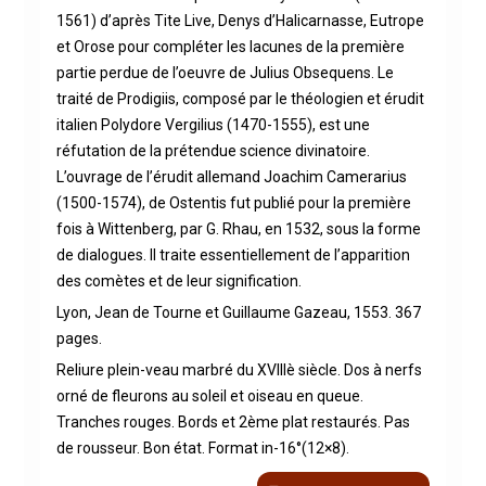
1561) d’après Tite Live, Denys d’Halicarnasse, Eutrope
et Orose pour compléter les lacunes de la première
partie perdue de l’oeuvre de Julius Obsequens. Le
traité de Prodigiis, composé par le théologien et érudit
italien Polydore Vergilius (1470-1555), est une
réfutation de la prétendue science divinatoire.
L’ouvrage de l’érudit allemand Joachim Camerarius
(1500-1574), de Ostentis fut publié pour la première
fois à Wittenberg, par G. Rhau, en 1532, sous la forme
de dialogues. Il traite essentiellement de l’apparition
des comètes et de leur signification.
Lyon, Jean de Tourne et Guillaume Gazeau, 1553. 367
pages.
Reliure plein-veau marbré du XVIIIè siècle. Dos à nerfs
orné de fleurons au soleil et oiseau en queue.
Tranches rouges. Bords et 2ème plat restaurés. Pas
de rousseur. Bon état. Format in-16°(12×8).