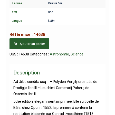
Reliure
Reliure fine
etat
Bon
Langue
Latin
Référence :
14638
Ajouter au panier
UGS :
14638
Catégories :
Astronomie
,
Science
Description
Ad Urbe condita usq…. – Polydori Vergilij urbinatis de
Prodigijs libri III – Louchimi Camerarij Paberg de
Ostentis libri II.
Jolie édition, élégamment imprimée. Elle suit celle de
Bâle, chez Oporin, 1552, la première à contenir la
restitution élaborée par Conrad Lycosthène (1518-