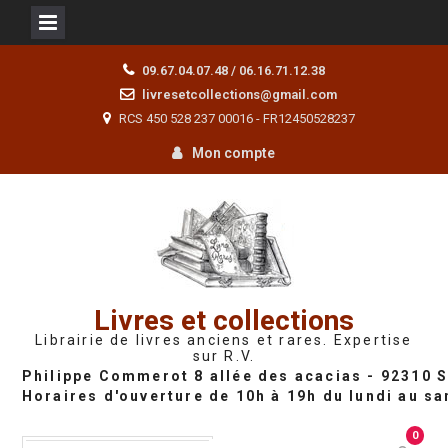
Skip
09.67.04.07.48 / 06.16.71.12.38
to
livresetcollections@gmail.com
content
RCS 450 528 237 00016 - FR12450528237
Mon compte
Livres et collections
Librairie de livres anciens et rares. Expertise
sur R.V.
0