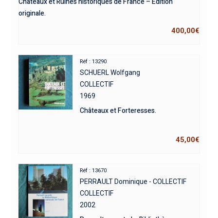
Châteaux et Ruines historiques de France – Édition
originale.
400,00
€
Réf : 13290
SCHUERL Wolfgang
COLLECTIF
1969
Châteaux et Forteresses.
45,00
€
Réf : 13670
PERRAULT Dominique - COLLECTIF
COLLECTIF
2002