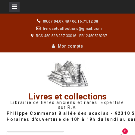
Skip
09.67.04.07.48 / 06.16.71.12.38
to
livresetcollections@gmail.com
content
RCS 450 528 237 00016 - FR12450528237
Mon compte
Livres et collections
Librairie de livres anciens et rares. Expertise
sur R.V.
0