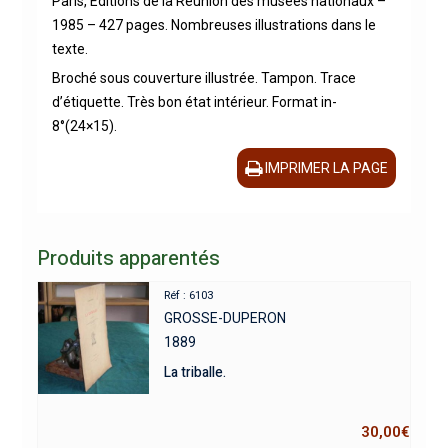
Paris, Editions de la Réunion des musées nationaux –
1985 – 427 pages. Nombreuses illustrations dans le
texte.
Broché sous couverture illustrée. Tampon. Trace
d’étiquette. Très bon état intérieur. Format in-
8°(24×15).
IMPRIMER LA PAGE
Produits apparentés
Réf : 6103
GROSSE-DUPERON
1889
La triballe.
30,00
€