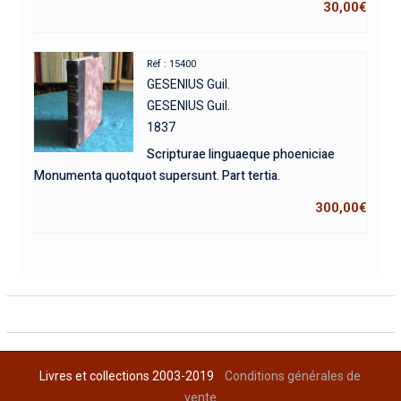
30,00
€
Réf : 15400
GESENIUS Guil.
GESENIUS Guil.
1837
Scripturae linguaeque phoeniciae
Monumenta quotquot supersunt. Part tertia.
300,00
€
Livres et collections 2003-2019
Conditions générales de
vente