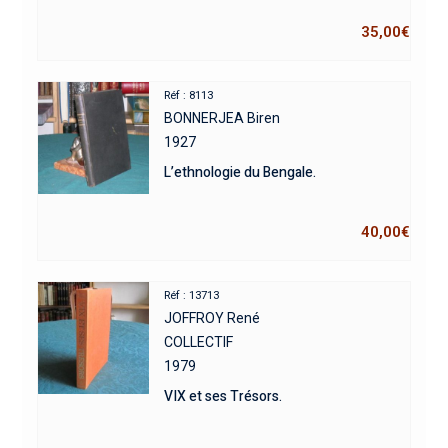
35,00
€
Réf : 8113
BONNERJEA Biren
1927
L’ethnologie du Bengale.
40,00
€
Réf : 13713
JOFFROY René
COLLECTIF
1979
VIX et ses Trésors.