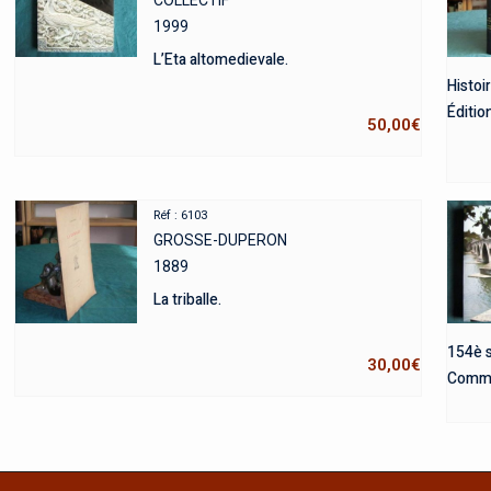
COLLECTIF
1999
L’Eta altomedievale.
Histoi
Édition
50,00
€
Réf : 6103
GROSSE-DUPERON
1889
La triballe.
154è 
30,00
€
Commi