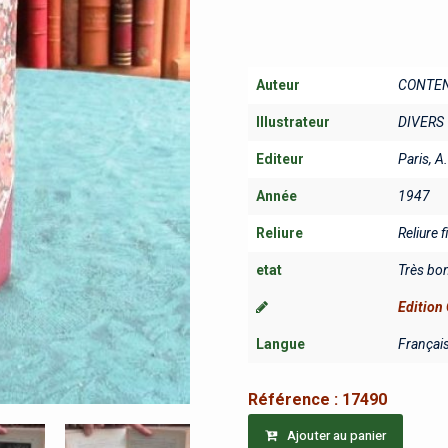
Auteur
CONTEN
Illustrateur
DIVERS
Editeur
Paris, A.
Année
1947
Reliure
Reliure f
etat
Très bo
Edition 
Langue
Françai
Référence :
17490
Ajouter au panier