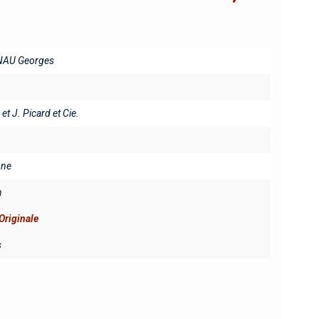
AU Georges
 et J. Picard et Cie.
ine
n
Originale
s