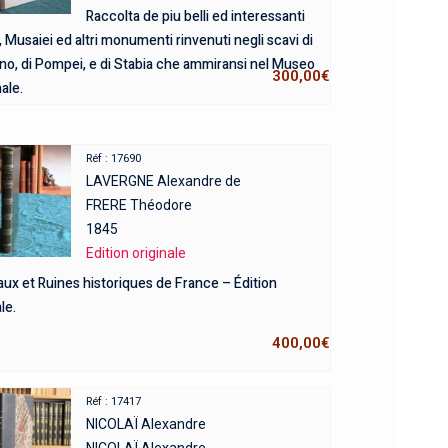
Raccolta de piu belli ed interessanti
i, Musaiei ed altri monumenti rinvenuti negli scavi di
no, di Pompei, e di Stabia che ammiransi nel Museo
300,00
€
ale.
Réf : 17690
LAVERGNE Alexandre de
FRERE Théodore
1845
Edition originale
ux et Ruines historiques de France – Édition
le.
400,00
€
Réf : 17417
NICOLAÏ Alexandre