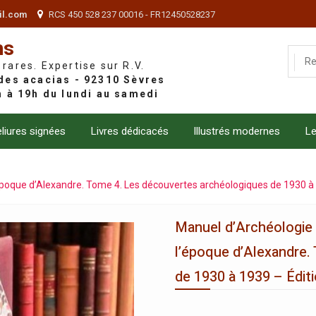
il.com
RCS 450 528 237 00016 - FR12450528237
ns
 rares. Expertise sur R.V.
liures signées
Livres dédicacés
Illustrés modernes
Le
’époque d’Alexandre. Tome 4. Les découvertes archéologiques de 1930 à 1
Manuel d’Archéologie o
l’époque d’Alexandre.
de 1930 à 1939 – Éditi