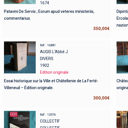
1674
Patavini De Servis ; Eorum apud veteres ministeriis,
Dipint
commentarius.
Ercola
nazion
350,00
€
Réf : 16881
AUGIS L'Abbé J.
DIVERS
1902
Edition originale
Essai historique sur la Ville et Châtellenie de La Ferté-
Châtea
Villeneuil – Édition originale.
origina
300,00
€
Réf : 13376
COLLECTIF