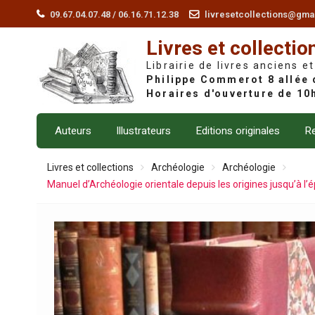
Skip
09.67.04.07.48 / 06.16.71.12.38
livresetcollections@gma
to
Livres et collectio
content
Librairie de livres anciens et
Auteurs
Illustrateurs
Editions originales
Re
Livres et collections
Archéologie
Archéologie
Manuel d’Archéologie orientale depuis les origines jusqu’à l