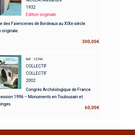
NICOLAÏ Alexandre
1932
Edition originale
re des Faïenceries de Bordeaux au XIXe siècle.
 originale.
300,00
€
Réf : 12744
COLLECTIF
COLLECTIF
2002
Congrès Archéologique de France
session 1996 – Monuments en Toulousain et
nges.
60,00
€