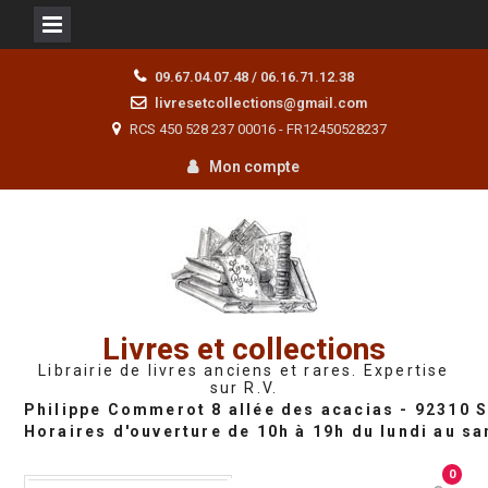
Skip
09.67.04.07.48 / 06.16.71.12.38
to
livresetcollections@gmail.com
content
RCS 450 528 237 00016 - FR12450528237
Mon compte
Livres et collections
Librairie de livres anciens et rares. Expertise
sur R.V.
0