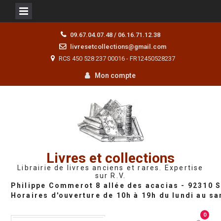
Skip
09.67.04.07.48 / 06.16.71.12.38
to
livresetcollections@gmail.com
content
RCS 450 528 237 00016 - FR12450528237
Mon compte
Livres et collections
Librairie de livres anciens et rares. Expertise
sur R.V.
0