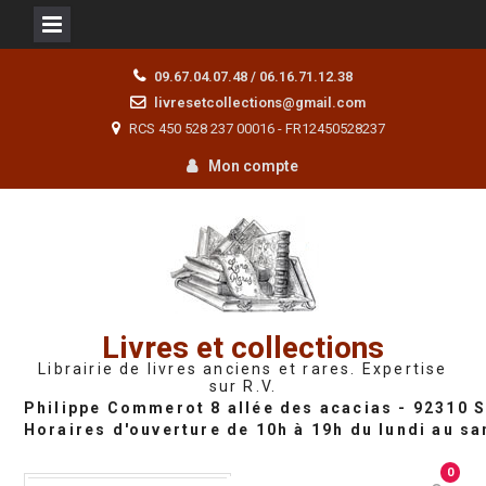
Skip
09.67.04.07.48 / 06.16.71.12.38
to
livresetcollections@gmail.com
content
RCS 450 528 237 00016 - FR12450528237
Mon compte
Livres et collections
Librairie de livres anciens et rares. Expertise
sur R.V.
0