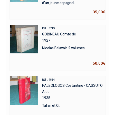
d’un jeune espagnol.
35,00
€
Réf : 3719
GOBINEAU Comte de
1927
Nicolas Belavoir. 2 volumes.
50,00
€
Réf : 4854
PALEOLOGOS Costantino - CASSUTO
Aldo
1938
Tafari et Ci.