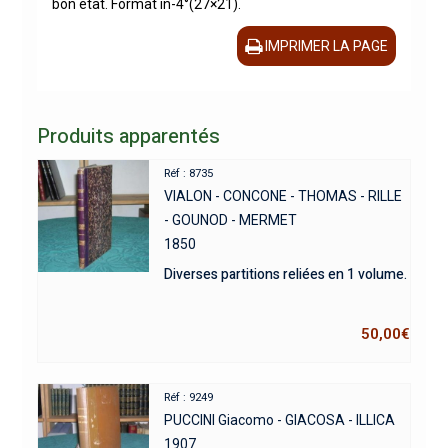
bon état. Format in-4°(27×21).
IMPRIMER LA PAGE
Produits apparentés
Réf : 8735
VIALON - CONCONE - THOMAS - RILLE
- GOUNOD - MERMET
1850
Diverses partitions reliées en 1 volume.
50,00
€
Réf : 9249
PUCCINI Giacomo - GIACOSA - ILLICA
1907