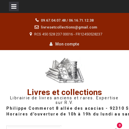
Skip
09.67.04.07.48 / 06.16.71.12.38
to
livresetcollections@gmail.com
content
RCS 450 528 237 00016 - FR12450528237
Mon compte
Livres et collections
Librairie de livres anciens et rares. Expertise
sur R.V.
0