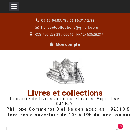
Skip
09.67.04.07.48 / 06.16.71.12.38
to
livresetcollections@gmail.com
content
RCS 450 528 237 00016 - FR12450528237
Mon compte
Livres et collections
Librairie de livres anciens et rares. Expertise
sur R.V.
0