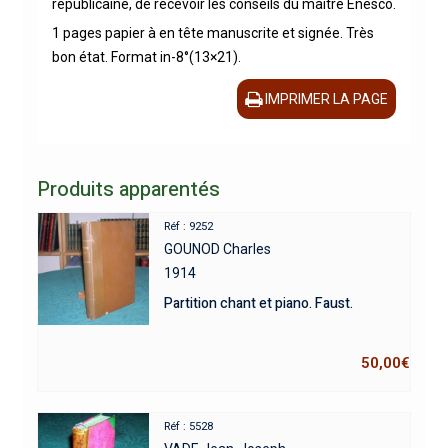
républicaine, de recevoir les conseils du maitre Enesco.
1 pages papier à en tête manuscrite et signée. Très
bon état. Format in-8°(13×21).
IMPRIMER LA PAGE
Produits apparentés
Réf : 9252
GOUNOD Charles
1914
Partition chant et piano. Faust.
50,00
€
Réf : 5528