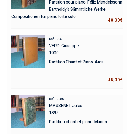
Partition pour piano. Félix Mendelssohn
Bartholdy’s Sämmtliche Werke.
Compositionen fur pianoforte solo.
40,00
€
Réf : 9251
VERDI Giuseppe
1900
Partition Chant et Piano. Aïda.
45,00
€
Réf : 9256
MASSENET Jules
1895
Partition chant et piano. Manon.