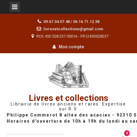
Skip
09.67.04.07.48 / 06.16.71.12.38
to
livresetcollections@gmail.com
content
RCS 450 528 237 00016 - FR12450528237
Mon compte
Livres et collections
Librairie de livres anciens et rares. Expertise
sur R.V.
0