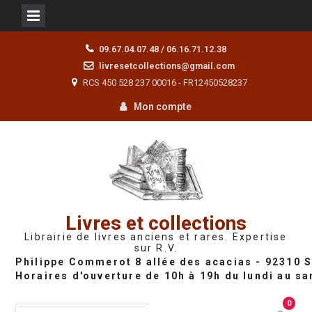
Skip
09.67.04.07.48 / 06.16.71.12.38
to
livresetcollections@gmail.com
content
RCS 450 528 237 00016 - FR12450528237
Mon compte
Livres et collections
Librairie de livres anciens et rares. Expertise
sur R.V.
0