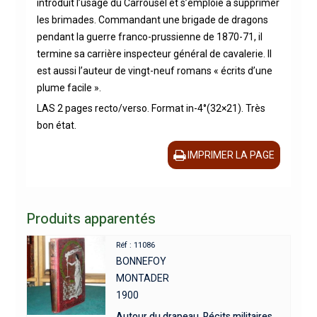
introduit l’usage du Carrousel et s’emploie à supprimer
les brimades. Commandant une brigade de dragons
pendant la guerre franco-prussienne de 1870-71, il
termine sa carrière inspecteur général de cavalerie. Il
est aussi l’auteur de vingt-neuf romans « écrits d’une
plume facile ».
LAS 2 pages recto/verso. Format in-4°(32×21). Très
bon état.
IMPRIMER LA PAGE
Produits apparentés
Réf : 11086
BONNEFOY
MONTADER
1900
Autour du drapeau. Récits militaires.