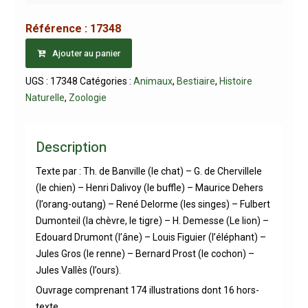
Référence :
17348
Ajouter au panier
UGS :
17348
Catégories :
Animaux
,
Bestiaire
,
Histoire
Naturelle
,
Zoologie
Description
Texte par : Th. de Banville (le chat) – G. de Chervillele
(le chien) – Henri Dalivoy (le buffle) – Maurice Dehers
(l’orang-outang) – René Delorme (les singes) – Fulbert
Dumonteil (la chèvre, le tigre) – H. Demesse (Le lion) –
Edouard Drumont (l’âne) – Louis Figuier (l’éléphant) –
Jules Gros (le renne) – Bernard Prost (le cochon) –
Jules Vallès (l’ours).
Ouvrage comprenant 174 illustrations dont 16 hors-
texte.