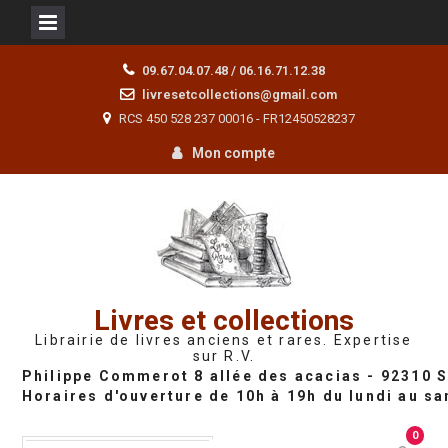
Skip
09.67.04.07.48 / 06.16.71.12.38
to
livresetcollections@gmail.com
content
RCS 450 528 237 00016 - FR12450528237
Mon compte
Livres et collections
Librairie de livres anciens et rares. Expertise
sur R.V.
0