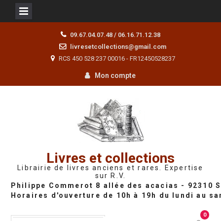
Skip
09.67.04.07.48 / 06.16.71.12.38
to
livresetcollections@gmail.com
content
RCS 450 528 237 00016 - FR12450528237
Mon compte
Livres et collections
Librairie de livres anciens et rares. Expertise
sur R.V.
0