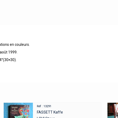
tions en couleurs.
 août 1999.
-4°(30×30).
Réf : 13291
FASSETT Kaffe