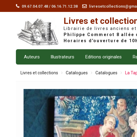
Skip
09.67.04.07.48 / 06.16.71.12.38
livresetcollections@gma
to
Livres et collectio
content
Librairie de livres anciens et
Auteurs
Illustrateurs
Editions originales
Re
Livres et collections
Catalogues
Catalogues
La Tap