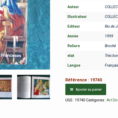
Auteur
COLLEC
Illustrateur
COLLEC
Editeur
Rio de J
Année
1999
Reliure
Broché
etat
Très bo
Langue
Françai
Référence :
19740
Ajouter au panier
UGS :
19740
Catégories :
Art Di