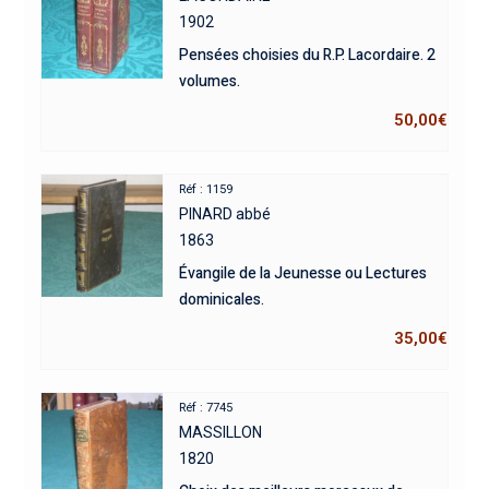
1902
Pensées choisies du R.P. Lacordaire. 2
volumes.
50,00
€
Réf : 1159
PINARD abbé
1863
Évangile de la Jeunesse ou Lectures
dominicales.
35,00
€
Réf : 7745
MASSILLON
1820