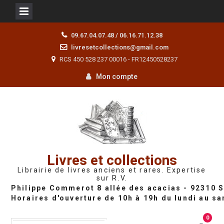
Skip
09.67.04.07.48 / 06.16.71.12.38
to
livresetcollections@gmail.com
content
RCS 450 528 237 00016 - FR12450528237
Mon compte
Livres et collections
Librairie de livres anciens et rares. Expertise
sur R.V.
0