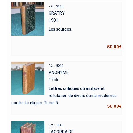
Réf : 2153
GRATRY
1901
Les sources.
50,00
€
Réf : 8014
ANONYME
1756
Lettres critiques ou analyse et
réfutation de divers écrits modernes
contre la religion. Tome 5.
50,00
€
Réf : 1145
LACORDAIRE