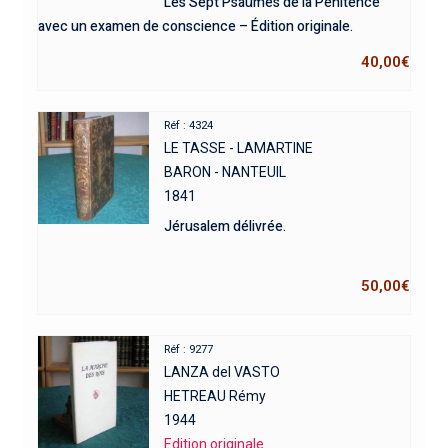
Les Sept Psaumes de la Pénitence
avec un examen de conscience – Édition originale.
40,00
€
Réf : 4324
LE TASSE - LAMARTINE
BARON - NANTEUIL
1841
Jérusalem délivrée.
50,00
€
Réf : 9277
LANZA del VASTO
HETREAU Rémy
1944
Edition originale