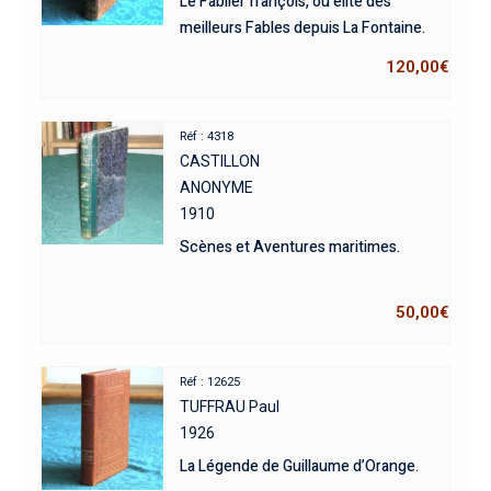
Le Fablier françois, ou élite des
meilleurs Fables depuis La Fontaine.
120,00
€
Réf : 4318
CASTILLON
ANONYME
1910
Scènes et Aventures maritimes.
50,00
€
Réf : 12625
TUFFRAU Paul
1926
La Légende de Guillaume d’Orange.