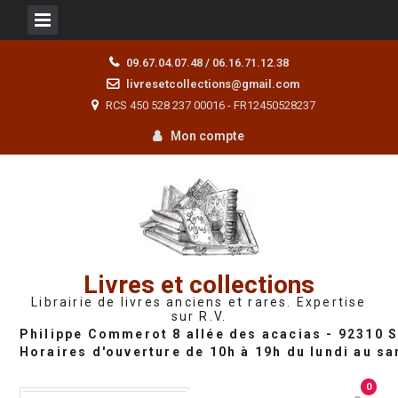
Skip
09.67.04.07.48 / 06.16.71.12.38
to
livresetcollections@gmail.com
content
RCS 450 528 237 00016 - FR12450528237
Mon compte
Livres et collections
Librairie de livres anciens et rares. Expertise
sur R.V.
0