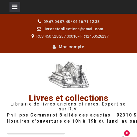
Skip
09.67.04.07.48 / 06.16.71.12.38
to
livresetcollections@gmail.com
content
RCS 450 528 237 00016 - FR12450528237
Mon compte
Livres et collections
Librairie de livres anciens et rares. Expertise
sur R.V.
0