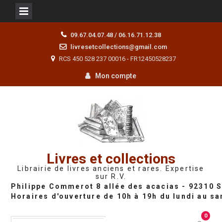
Skip
09.67.04.07.48 / 06.16.71.12.38
to
livresetcollections@gmail.com
content
RCS 450 528 237 00016 - FR12450528237
Mon compte
Livres et collections
Librairie de livres anciens et rares. Expertise
sur R.V.
0