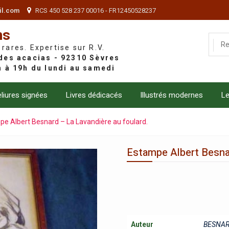
il.com
RCS 450 528 237 00016 - FR12450528237
ns
 rares. Expertise sur R.V.
liures signées
Livres dédicacés
Illustrés modernes
Le
e Albert Besnard – La Lavandière au foulard.
Estampe Albert Besnar
Auteur
BESNARD