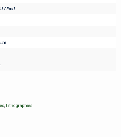
 Albert
iure
s
es
,
Lithographies