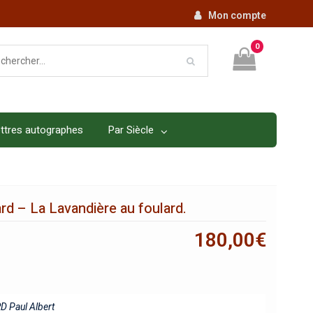
Mon compte
0
ttres autographes
Par Siècle
d – La Lavandière au foulard.
180,00
€
 Paul Albert