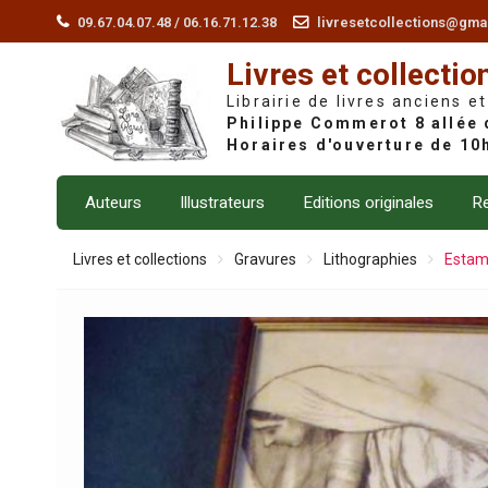
Skip
09.67.04.07.48 / 06.16.71.12.38
livresetcollections@gma
to
Livres et collectio
content
Librairie de livres anciens et
Auteurs
Illustrateurs
Editions originales
Re
Livres et collections
Gravures
Lithographies
Estamp