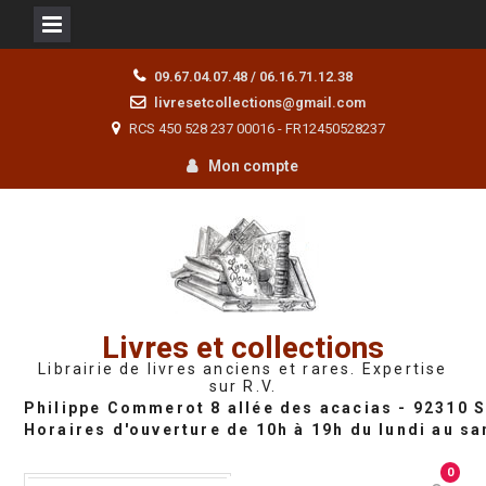
Skip
09.67.04.07.48 / 06.16.71.12.38
to
livresetcollections@gmail.com
content
RCS 450 528 237 00016 - FR12450528237
Mon compte
Livres et collections
Librairie de livres anciens et rares. Expertise
sur R.V.
0