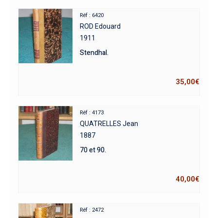
Réf : 6420
ROD Edouard
1911
Stendhal.
35,00
€
Réf : 4173
QUATRELLES Jean
1887
70 et 90.
40,00
€
Réf : 2472