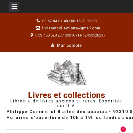
Skip
09.67.04.07.48 / 06.16.71.12.38
to
livresetcollections@gmail.com
content
RCS 450 528 237 00016 - FR12450528237
Mon compte
Livres et collections
Librairie de livres anciens et rares. Expertise
sur R.V.
0