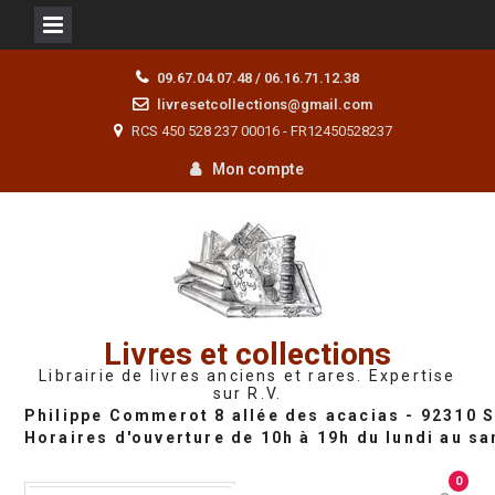
Skip
09.67.04.07.48 / 06.16.71.12.38
to
livresetcollections@gmail.com
content
RCS 450 528 237 00016 - FR12450528237
Mon compte
Livres et collections
Librairie de livres anciens et rares. Expertise
sur R.V.
0