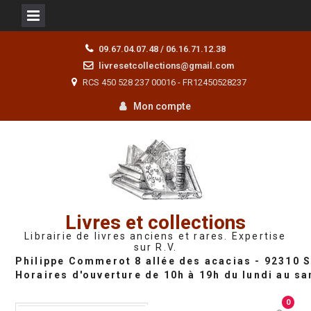
Skip
09.67.04.07.48 / 06.16.71.12.38
to
livresetcollections@gmail.com
content
RCS 450 528 237 00016 - FR12450528237
Mon compte
Livres et collections
Librairie de livres anciens et rares. Expertise
sur R.V.
0