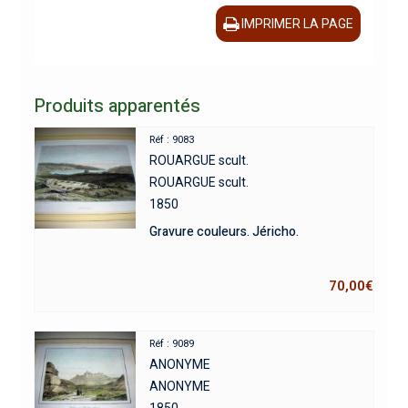
IMPRIMER LA PAGE
Produits apparentés
Réf : 9083
ROUARGUE scult.
ROUARGUE scult.
1850
Gravure couleurs. Jéricho.
70,00
€
Réf : 9089
ANONYME
ANONYME
1850