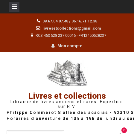
Skip
09.67.04.07.48 / 06.16.71.12.38
to
livresetcollections@gmail.com
content
RCS 450 528 237 00016 - FR12450528237
Mon compte
Livres et collections
Librairie de livres anciens et rares. Expertise
sur R.V.
0