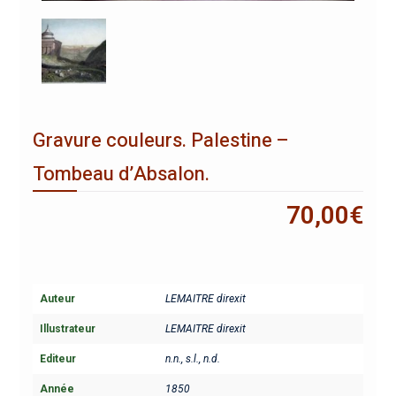
Gravure couleurs. Palestine –
Tombeau d’Absalon.
70,00
€
Auteur
LEMAITRE direxit
Illustrateur
LEMAITRE direxit
Editeur
n.n., s.l., n.d.
Année
1850