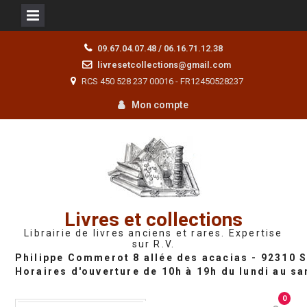
Skip
09.67.04.07.48 / 06.16.71.12.38
to
livresetcollections@gmail.com
content
RCS 450 528 237 00016 - FR12450528237
Mon compte
Livres et collections
Librairie de livres anciens et rares. Expertise
sur R.V.
0