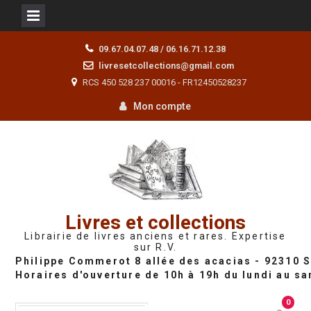
Skip
09.67.04.07.48 / 06.16.71.12.38
to
livresetcollections@gmail.com
content
RCS 450 528 237 00016 - FR12450528237
Mon compte
Livres et collections
Librairie de livres anciens et rares. Expertise
sur R.V.
0