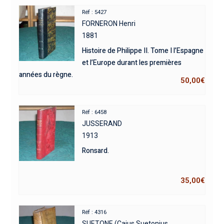
Réf : 5427
FORNERON Henri
1881
Histoire de Philippe II. Tome I l’Espagne
et l’Europe durant les premières
années du règne.
50,00
€
Réf : 6458
JUSSERAND
1913
Ronsard.
35,00
€
Réf : 4316
SUETONE (Caius Suetonius