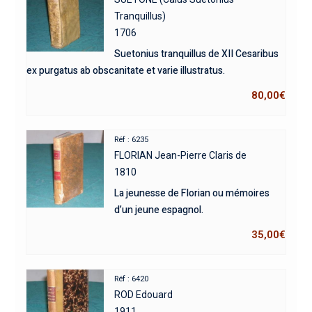
Tranquillus)
1706
Suetonius tranquillus de XII Cesaribus
ex purgatus ab obscanitate et varie illustratus.
80,00
€
Réf : 6235
FLORIAN Jean-Pierre Claris de
1810
La jeunesse de Florian ou mémoires
d’un jeune espagnol.
35,00
€
Réf : 6420
ROD Edouard
1911