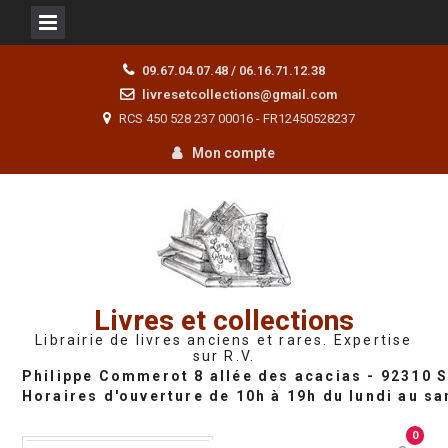
Skip
09.67.04.07.48 / 06.16.71.12.38
to
livresetcollections@gmail.com
content
RCS 450 528 237 00016 - FR12450528237
Mon compte
Livres et collections
Librairie de livres anciens et rares. Expertise
sur R.V.
0