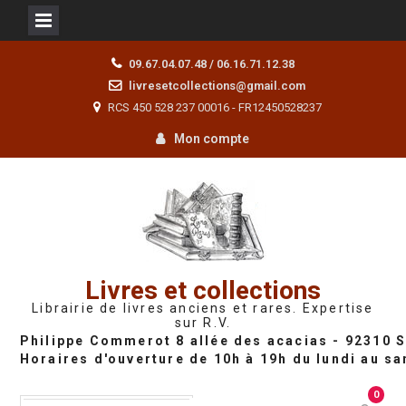
Skip
09.67.04.07.48 / 06.16.71.12.38
to
livresetcollections@gmail.com
content
RCS 450 528 237 00016 - FR12450528237
Mon compte
Livres et collections
Librairie de livres anciens et rares. Expertise
sur R.V.
0