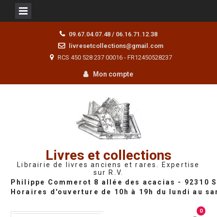
Skip
09.67.04.07.48 / 06.16.71.12.38
to
livresetcollections@gmail.com
content
RCS 450 528 237 00016 - FR12450528237
Mon compte
Livres et collections
Librairie de livres anciens et rares. Expertise
sur R.V.
0