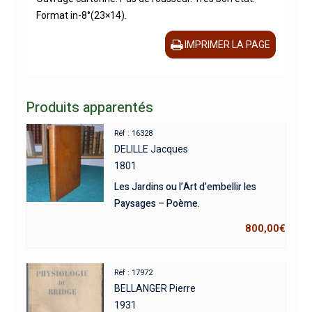
Format in-8°(23×14).
IMPRIMER LA PAGE
Produits apparentés
Réf : 16328
DELILLE Jacques
1801
Les Jardins ou l’Art d’embellir les
Paysages – Poème.
800,00
€
Réf : 17972
BELLANGER Pierre
1931