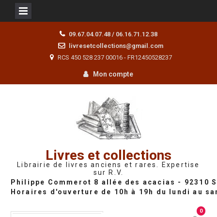
Skip
09.67.04.07.48 / 06.16.71.12.38
to
livresetcollections@gmail.com
content
RCS 450 528 237 00016 - FR12450528237
Mon compte
Livres et collections
Librairie de livres anciens et rares. Expertise
sur R.V.
0