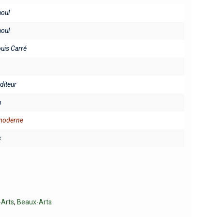
oul
oul
ouis Carré
éditeur
n
 moderne
s
-Arts
,
Beaux-Arts