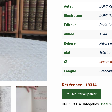
Auteur
DUFY Ra
Illustrateur
DUFY Ra
Editeur
Paris, L
Année
1944
Reliure
Reliure 
etat
Très bo
Illustré
Langue
Françai
Référence :
19314
Ajouter au panier
UGS :
19314
Catégories :
Beaux