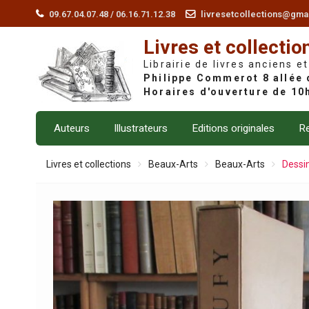
Skip
09.67.04.07.48 / 06.16.71.12.38
livresetcollections@gma
to
Livres et collectio
content
Librairie de livres anciens et
Auteurs
Illustrateurs
Editions originales
Re
Livres et collections
Beaux-Arts
Beaux-Arts
Dessin