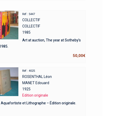
Réf : 5447
COLLECTIF
COLLECTIF
1985
Art at auction, The year at Sotheby’s
1985.
50,00
€
Réf : 4025
ROSENTHAL Léon
MANET Edouard
1925
Edition originale
Aquafortiste et Lithographe – Édition originale.