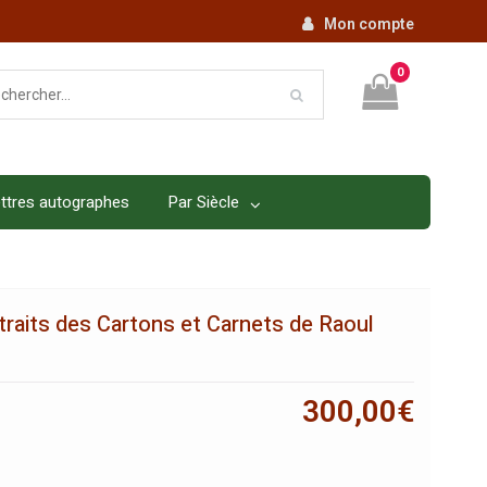
Mon compte
0
ttres autographes
Par Siècle
traits des Cartons et Carnets de Raoul
300,00
€