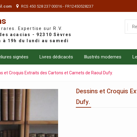
il.com
RCS 450 528 237 00016 - FR12450528237
ns
 rares. Expertise sur R.V.
liures signées
Livres dédicacés
Illustrés modernes
Le
s et Croquis Extraits des Cartons et Carnets de Raoul Dufy.
Dessins et Croquis Ex
Dufy.