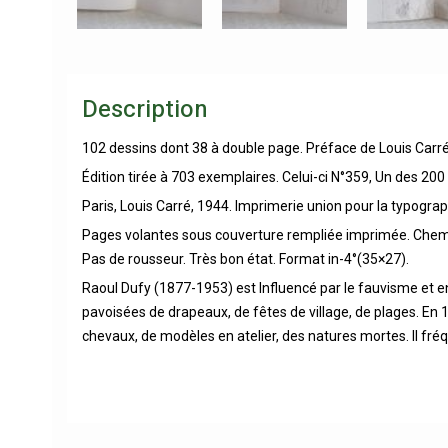
Description
102 dessins dont 38 à double page. Préface de Louis Carré.
Édition tirée à 703 exemplaires. Celui-ci N°359, Un des 20
Paris, Louis Carré, 1944. Imprimerie union pour la typogra
Pages volantes sous couverture rempliée imprimée. Chemise 
Pas de rousseur. Très bon état. Format in-4°(35×27).
Raoul Dufy (1877-1953) est Influencé par le fauvisme et en 
pavoisées de drapeaux, de fêtes de village, de plages. En 
chevaux, de modèles en atelier, des natures mortes. Il f