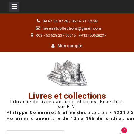
Skip
09.67.04.07.48 / 06.16.71.12.38
to
livresetcollections@gmail.com
content
RCS 450 528 237 00016 - FR12450528237
Mon compte
Livres et collections
Librairie de livres anciens et rares. Expertise
sur R.V.
0