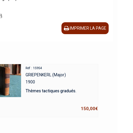
).
IMPRIMER LA PAGE
Réf : 15954
GRIEPENKERL (Major)
1900
Thèmes tactiques gradués.
150,00
€