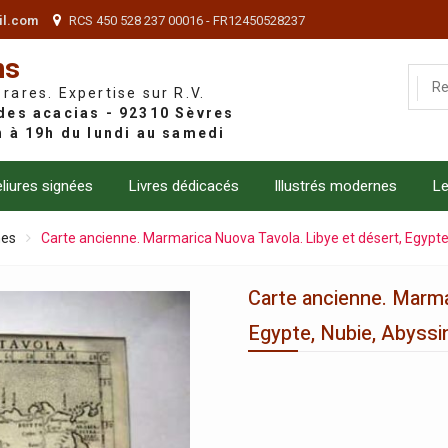
il.com
RCS 450 528 237 00016 - FR12450528237
ns
 rares. Expertise sur R.V.
liures signées
Livres dédicacés
Illustrés modernes
Le
nes
Carte ancienne. Marmarica Nuova Tavola. Libye et désert, Egypte,
Carte ancienne. Marma
Egypte, Nubie, Abyssin