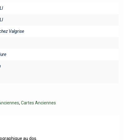
LI
LI
chez Valgrise
iure
n
Anciennes
,
Cartes Anciennes
géographique au dos.