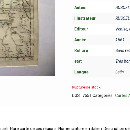
Auteur
RUSCEL
Illustrateur
RUSCEL
Editeur
Venise, 
Année
1561
Reliure
Sans rel
etat
Très bo
Langue
Latin
Rupture de stock
UGS :
7551
Catégories :
Cartes 
scelli. Rare carte de ces régions. Nomenclature en italien. Description 