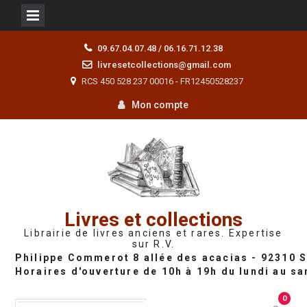
Skip
09.67.04.07.48 / 06.16.71.12.38
to
livresetcollections@gmail.com
content
RCS 450 528 237 00016 - FR12450528237
Mon compte
Livres et collections
Librairie de livres anciens et rares. Expertise
sur R.V.
0