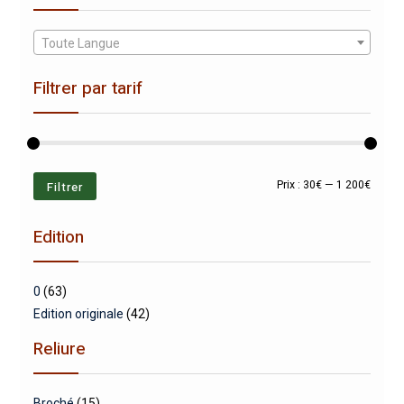
Toute Langue
Filtrer par tarif
Prix
Prix
Filtrer
Prix :
30€
—
1 200€
min
max
Edition
0
(63)
Edition originale
(42)
Reliure
Broché
(15)