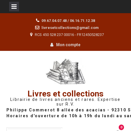
Skip
09.67.04.07.48 / 06.16.71.12.38
to
livresetcollections@gmail.com
content
RCS 450 528 237 00016 - FR12450528237
Mon compte
Livres et collections
Librairie de livres anciens et rares. Expertise
sur R.V.
0