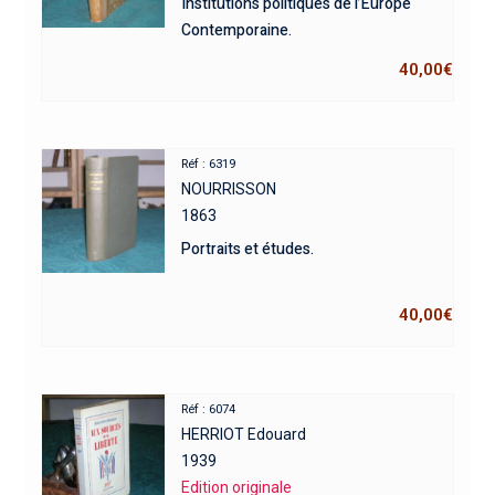
Institutions politiques de l’Europe
Contemporaine.
40,00
€
Réf : 6319
NOURRISSON
1863
Portraits et études.
40,00
€
Réf : 6074
HERRIOT Edouard
1939
Edition originale