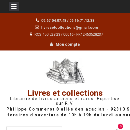
Skip
09.67.04.07.48 / 06.16.71.12.38
to
livresetcollections@gmail.com
content
RCS 450 528 237 00016 - FR12450528237
Mon compte
Livres et collections
Librairie de livres anciens et rares. Expertise
sur R.V.
0