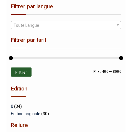
Filtrer par langue
Toute Langue
Filtrer par tarif
Prix
Prix
Filtrer
Prix :
40€
—
800€
min
max
Edition
0
(34)
Edition originale
(30)
Reliure