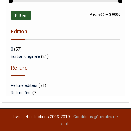
Prix
Prix
Filtrer
Prix :
60€
—
3 000€
min
max
Edition
0
(57)
Edition originale
(21)
Reliure
Reliure éditeur
(71)
Reliure fine
(7)
Livres et collections 2003-2019
Conditions générales de
vente