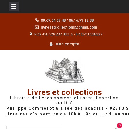
Skip
09.67.04.07.48 / 06.16.71.12.38
to
livresetcollections@gmail.com
content
RCS 450 528 237 00016 - FR12450528237
Mon compte
Livres et collections
Librairie de livres anciens et rares. Expertise
sur R.V.
0