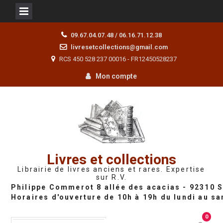
Skip
09.67.04.07.48 / 06.16.71.12.38
to
livresetcollections@gmail.com
content
RCS 450 528 237 00016 - FR12450528237
Mon compte
Livres et collections
Librairie de livres anciens et rares. Expertise
sur R.V.
0