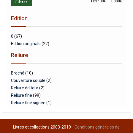
Prix
Prix
Filtrer
Prix :
30€
—
1 000€
min
max
Edition
0
(67)
Edition originale
(22)
Reliure
Broché
(10)
Couverture souple
(2)
Reliure éditeur
(2)
Reliure fine
(99)
Reliure fine signée
(1)
Livres et collections 2003-2019
Conditions générales de