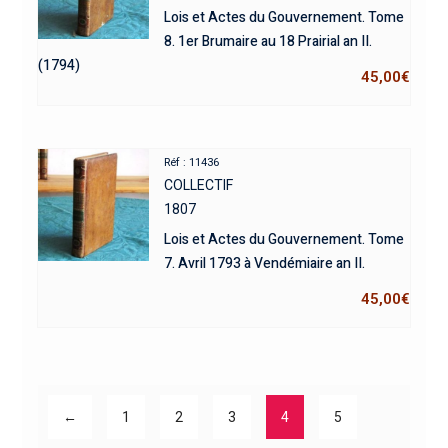
Lois et Actes du Gouvernement. Tome
8. 1er Brumaire au 18 Prairial an II.
(1794)
45,00
€
Réf : 11436
COLLECTIF
1807
Lois et Actes du Gouvernement. Tome
7. Avril 1793 à Vendémiaire an II.
45,00
€
←
1
2
3
4
5