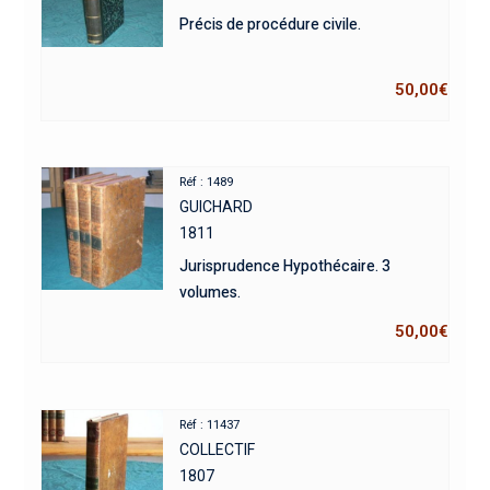
Précis de procédure civile.
50,00
€
Réf : 1489
GUICHARD
1811
Jurisprudence Hypothécaire. 3
volumes.
50,00
€
Réf : 11437
COLLECTIF
1807