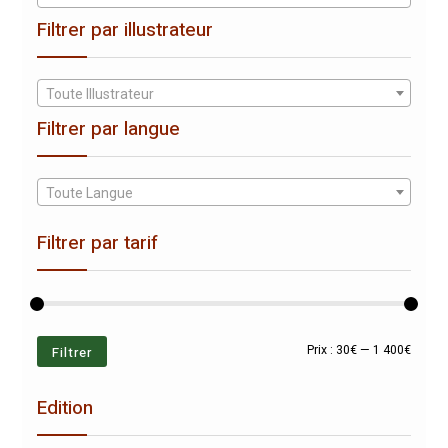
Filtrer par illustrateur
Toute Illustrateur
Filtrer par langue
Toute Langue
Filtrer par tarif
Prix
Prix
Filtrer
Prix :
30€
—
1 400€
min
max
Edition