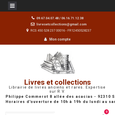
Skip
09.67.04.07.48 / 06.16.71.12.38
to
livresetcollections@gmail.com
content
RCS 450 528 237 00016 - FR12450528237
Mon compte
Livres et collections
Librairie de livres anciens et rares. Expertise
sur R.V.
0