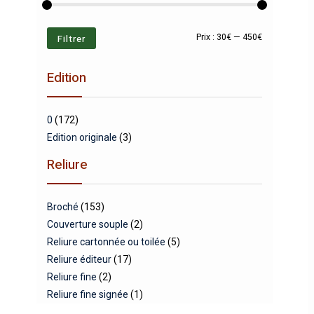
Prix
Prix
Filtrer
Prix :
30€
—
450€
min
max
Edition
0
(172)
Edition originale
(3)
Reliure
Broché
(153)
Couverture souple
(2)
Reliure cartonnée ou toilée
(5)
Reliure éditeur
(17)
Reliure fine
(2)
Reliure fine signée
(1)