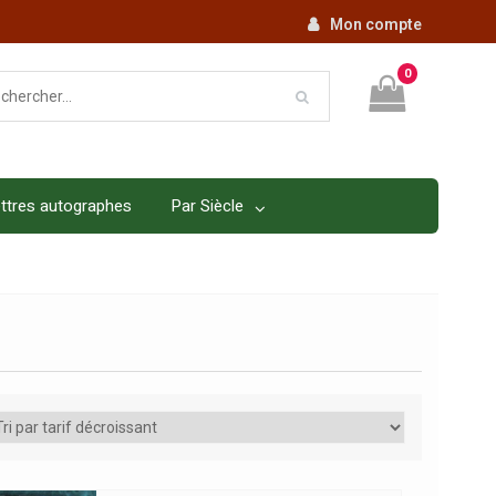
Mon compte
0
ttres autographes
Par Siècle