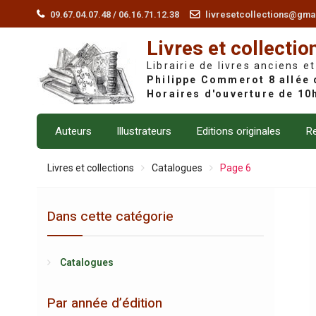
Skip
09.67.04.07.48 / 06.16.71.12.38
livresetcollections@gma
to
Livres et collectio
content
Librairie de livres anciens et
Auteurs
Illustrateurs
Editions originales
Re
Livres et collections
Catalogues
Page 6
Dans cette catégorie
Catalogues
Par année d’édition