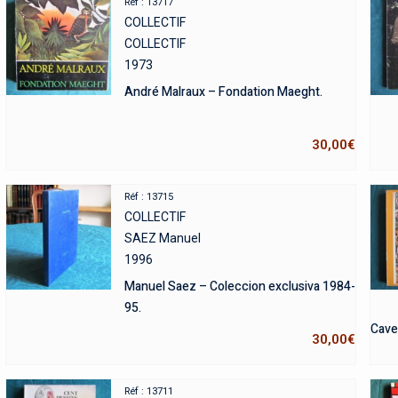
Réf : 13717
COLLECTIF
COLLECTIF
1973
André Malraux – Fondation Maeght.
30,00
€
Réf : 13715
COLLECTIF
SAEZ Manuel
1996
Manuel Saez – Coleccion exclusiva 1984-
95.
Cavel
30,00
€
Réf : 13711