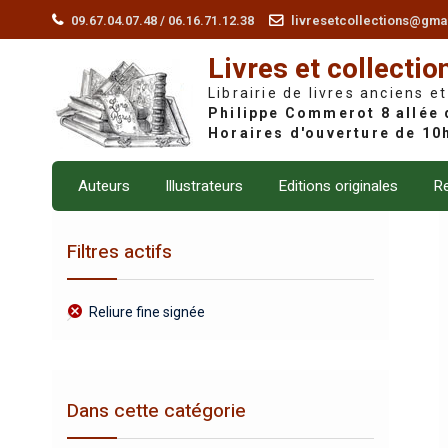
Skip
09.67.04.07.48 / 06.16.71.12.38
livresetcollections@gma
to
Livres et collectio
content
Librairie de livres anciens et
Auteurs
Illustrateurs
Editions originales
Re
Filtres actifs
Reliure fine signée
Dans cette catégorie