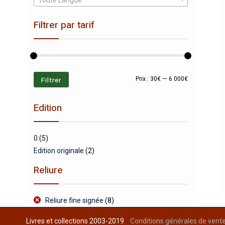
Toute Langue
Filtrer par tarif
Prix
Prix
Filtrer
Prix :
30€
—
6 000€
min
max
Edition
0
(5)
Edition originale
(2)
Reliure
Reliure fine signée
(8)
Livres et collections 2003-2019
Conditions générales de vent