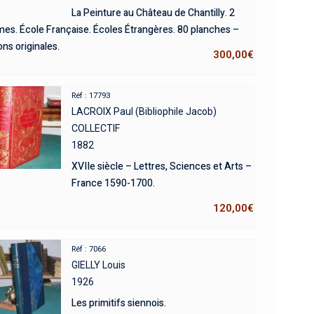
La Peinture au Château de Chantilly. 2
mes. École Française. Écoles Étrangères. 80 planches –
ons originales.
300,00
€
Réf : 17793
LACROIX Paul (Bibliophile Jacob)
COLLECTIF
1882
XVIIe siècle – Lettres, Sciences et Arts –
France 1590-1700.
120,00
€
Réf : 7066
GIELLY Louis
1926
Les primitifs siennois.