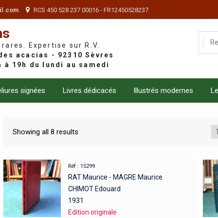
il.com
RCS 450 528 237 00016 - FR12450528237
ns
 rares. Expertise sur R.V.
liures signées
Livres dédicacés
Illustrés modernes
Le
Showing all 8 results
Réf : 15299
RAT Maurice - MAGRE Maurice
CHIMOT Edouard
1931
Edition originale