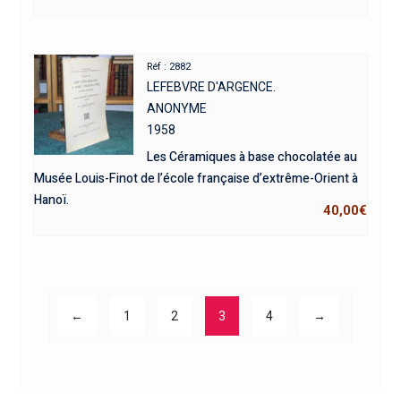
Réf : 2882
LEFEBVRE D'ARGENCE.
ANONYME
1958
Les Céramiques à base chocolatée au
Musée Louis-Finot de l’école française d’extrême-Orient à
Hanoï.
40,00
€
←
1
2
3
4
→