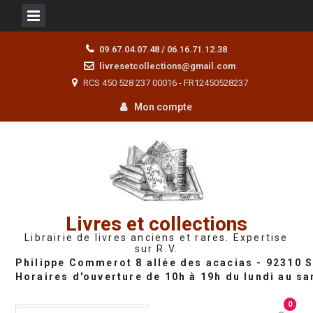
Skip
09.67.04.07.48 / 06.16.71.12.38
to
livresetcollections@gmail.com
content
RCS 450 528 237 00016 - FR12450528237
Mon compte
Livres et collections
Librairie de livres anciens et rares. Expertise
sur R.V.
0