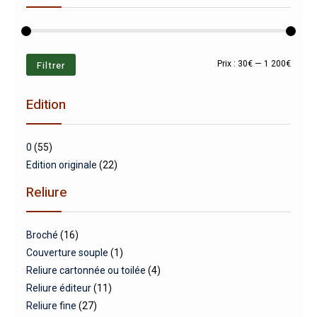
Prix
Prix
Filtrer
Prix :
30€
—
1 200€
min
max
Edition
0
(55)
Edition originale
(22)
Reliure
Broché
(16)
Couverture souple
(1)
Reliure cartonnée ou toilée
(4)
Reliure éditeur
(11)
Reliure fine
(27)