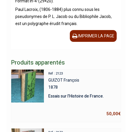
Format in-4°(29×20).
Paul Lacroix, (1806-1884) plus connu sous les
pseudonymes de P. L. Jacob ou du Bibliophile Jacob,
est un polygraphe érudit français.
IMPRIMER LA PAGE
Produits apparentés
Réf : 2123
GUIZOT François
1878
Essais sur l’Histoire de France.
50,00
€