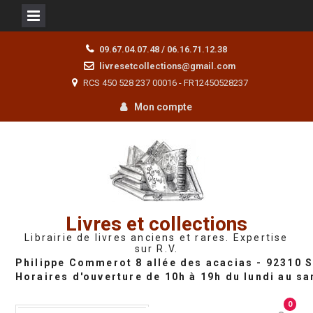
Skip
09.67.04.07.48 / 06.16.71.12.38
to
livresetcollections@gmail.com
content
RCS 450 528 237 00016 - FR12450528237
Mon compte
Livres et collections
Librairie de livres anciens et rares. Expertise
sur R.V.
0