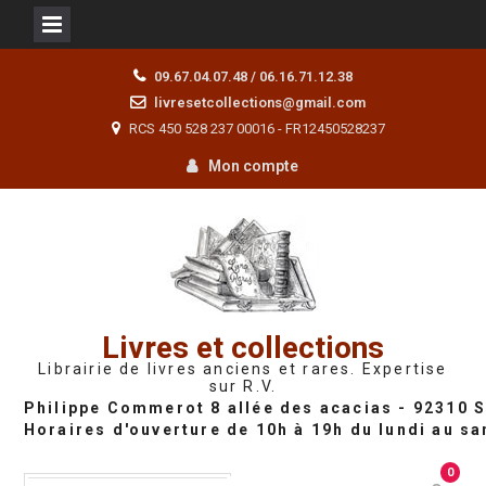
Skip
09.67.04.07.48 / 06.16.71.12.38
to
livresetcollections@gmail.com
content
RCS 450 528 237 00016 - FR12450528237
Mon compte
Livres et collections
Librairie de livres anciens et rares. Expertise
sur R.V.
0