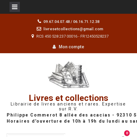
Skip
09.67.04.07.48 / 06.16.71.12.38
to
livresetcollections@gmail.com
content
RCS 450 528 237 00016 - FR12450528237
Mon compte
Livres et collections
Librairie de livres anciens et rares. Expertise
sur R.V.
0