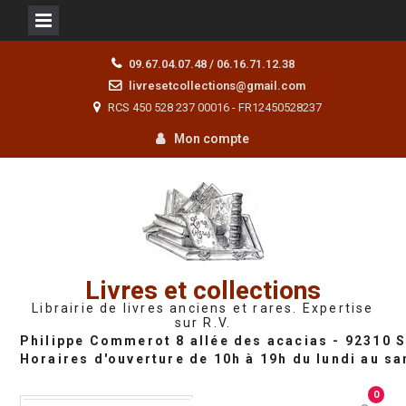
Skip
09.67.04.07.48 / 06.16.71.12.38
to
livresetcollections@gmail.com
content
RCS 450 528 237 00016 - FR12450528237
Mon compte
Livres et collections
Librairie de livres anciens et rares. Expertise
sur R.V.
0