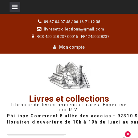
Skip
09.67.04.07.48 / 06.16.71.12.38
to
livresetcollections@gmail.com
content
RCS 450 528 237 00016 - FR12450528237
Mon compte
Livres et collections
Librairie de livres anciens et rares. Expertise
sur R.V.
0