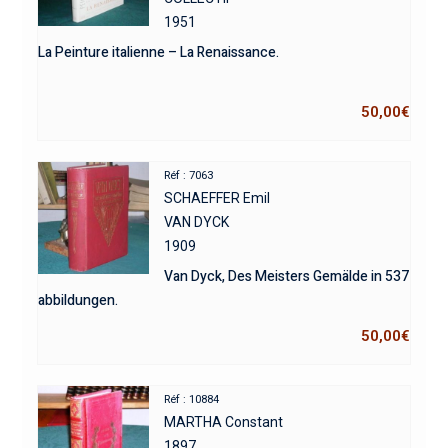
1951
La Peinture italienne – La Renaissance.
50,00
€
Réf : 7063
SCHAEFFER Emil
VAN DYCK
1909
Van Dyck, Des Meisters Gemälde in 537
abbildungen.
50,00
€
Réf : 10884
MARTHA Constant
1897