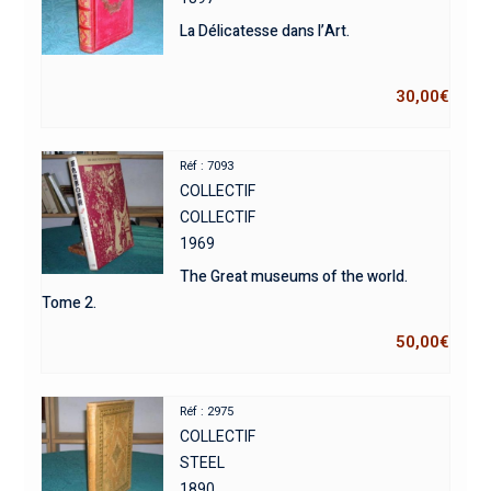
La Délicatesse dans l’Art.
30,00
€
Réf : 7093
COLLECTIF
COLLECTIF
1969
The Great museums of the world.
Tome 2.
50,00
€
Réf : 2975
COLLECTIF
STEEL
1890