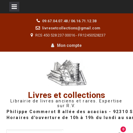
Skip
09.67.04.07.48 / 06.16.71.12.38
to
livresetcollections@gmail.com
content
RCS 450 528 237 00016 - FR12450528237
Mon compte
Livres et collections
Librairie de livres anciens et rares. Expertise
sur R.V.
0